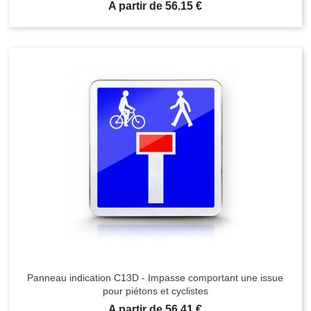
Prix
A partir de 56.15 €
Panneau indication C13D - Impasse comportant une issue
pour piétons et cyclistes
Prix
A partir de 56.41 €