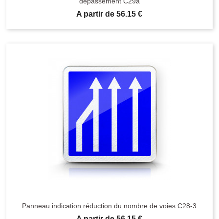
dépassement C29a
Prix
A partir de 56.15 €
Panneau indication réduction du nombre de voies C28-3
Prix
A partir de 56.15 €