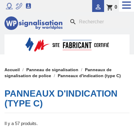


shopping_cart
0
RADAR PÉDAGOGIQUE
search

SIGNALISATION DYNAMIQUE LUMINEUSE
FEU TRICOLORE COMPORTEMENTAL

PANNEAUX DE SIGNALISATION DE POLICE

SIGNALISATION TEMPORAIRE
Accueil
Panneau de signalisation
Panneaux de
signalisation de police
Panneaux d'indication (type C)

PANONCEAUX DE SIGNALISATION
PANNEAUX D'INDICATION
(TYPE C)
Il y a 57 produits.