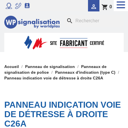


shopping_cart
0
RADAR PÉDAGOGIQUE
search

SIGNALISATION DYNAMIQUE LUMINEUSE
FEU TRICOLORE COMPORTEMENTAL

PANNEAUX DE SIGNALISATION DE POLICE

SIGNALISATION TEMPORAIRE
Accueil
Panneau de signalisation
Panneaux de
signalisation de police
Panneaux d'indication (type C)
Panneau indication voie de détresse à droite C26A

PANONCEAUX DE SIGNALISATION
PANNEAU INDICATION VOIE
DE DÉTRESSE À DROITE
C26A