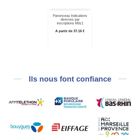
Panonceau Indications
diverses par
inscriptions M9z1
Prix
A partir de 37.16 €
Ils nous font confiance