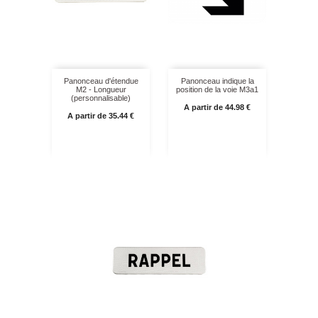
Panonceau d'étendue
Panonceau indique la
M2 - Longueur
position de la voie M3a1
(personnalisable)
Prix
A partir de 44.98 €
Prix
A partir de 35.44 €