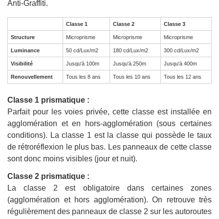
Anti-Graffiti.
Classe 1
Classe 2
Classe 3
Structure
Microprisme
Microprisme
Microprisme
Luminance
50 cd/Lux/m2
180 cd/Lux/m2
300 cd/Lux/m2
Visibilité
Jusqu'à 100m
Jusqu'à 250m
Jusqu'à 400m
Renouvellement
Tous les 8 ans
Tous les 10 ans
Tous les 12 ans
Classe 1 prismatique :
Parfait pour les voies privée, cette classe est installée en
agglomération et en hors-agglomération (sous certaines
conditions). La classe 1 est la classe qui possède le taux
de rétroréflexion le plus bas. Les panneaux de cette classe
sont donc moins visibles (jour et nuit).
Classe 2 prismatique :
La classe 2 est obligatoire dans certaines zones
(agglomération et hors agglomération). On retrouve très
régulièrement des panneaux de classe 2 sur les autoroutes