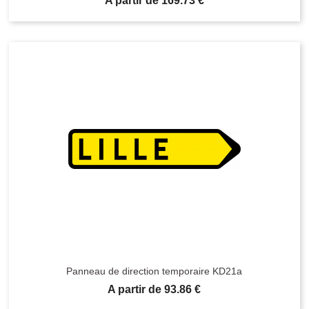
A partir de 169.73 €
Panneau de direction temporaire KD21a
Prix
A partir de 93.86 €