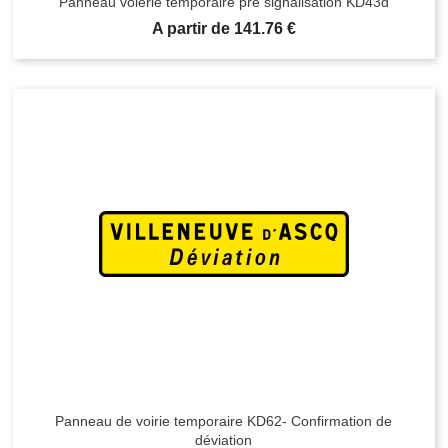
Panneau voierie temporaire pré signalisation KD43d
Prix
A partir de 141.76 €
Panneau de voirie temporaire KD62- Confirmation de
déviation