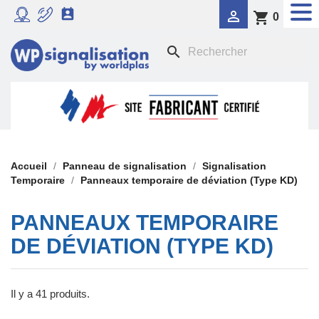


shopping_cart
0
RADAR PÉDAGOGIQUE
search

SIGNALISATION DYNAMIQUE LUMINEUSE
FEU TRICOLORE COMPORTEMENTAL

PANNEAUX DE SIGNALISATION DE POLICE

SIGNALISATION TEMPORAIRE
Accueil
Panneau de signalisation
Signalisation
Temporaire
Panneaux temporaire de déviation (Type KD)

PANONCEAUX DE SIGNALISATION
PANNEAUX TEMPORAIRE
DE DÉVIATION (TYPE KD)
Il y a 41 produits.