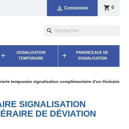
shopping_cart

0
Connexion
search
SIGNALISATION
PANONCEAUX DE


TEMPORAIRE
SIGNALISATION
ierie temporaire signalisation complémentaire d'un itinéraire
IRE SIGNALISATION
ÉRAIRE DE DÉVIATION