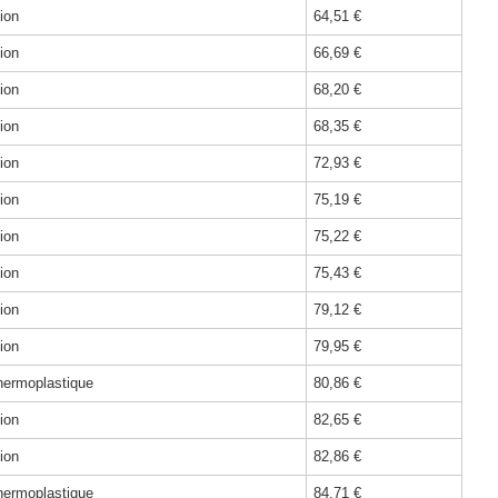
ion
64,51 €
ion
66,69 €
ion
68,20 €
ion
68,35 €
ion
72,93 €
ion
75,19 €
ion
75,22 €
ion
75,43 €
ion
79,12 €
ion
79,95 €
hermoplastique
80,86 €
ion
82,65 €
ion
82,86 €
hermoplastique
84,71 €