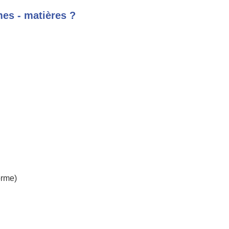
mes - matières ?
orme)