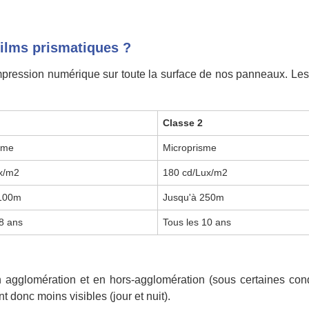
films prismatiques ?
 impression numérique sur toute la surface de nos panneaux. Les
1
Classe 2
sme
Microprisme
x/m2
180 cd/Lux/m2
 100m
Jusqu'à 250m
 8 ans
Tous les 10 ans
 en agglomération et en hors-agglomération (sous certaines con
t donc moins visibles (jour et nuit).