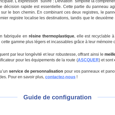
rincipale. L'expression "suivre : Déviation" simplifie la compréh
 de décision rapide est essentielle. Cette partie du panneau ag
rs sur le bon chemin. En combinant ces deux registres, le pan
ier registre localise les destinations, tandis que le deuxième o
on fabriquée en
résine thermoplastique
, elle est recyclable
de cette gamme plus légers et incassables grâce à leur mémoire 
nt par leur longévité et leur robustesse, offrant ainsi le
meill
ificateur pour les équipements de la route (
ASCQUER
) et sont
u’un
service de personnalisation
pour vos panneaux et panon
ndes. Pour en savoir plus,
contactez-nous
!
Guide de configuration