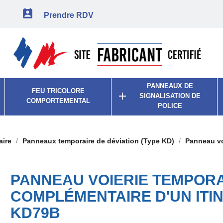

Prendre RDV
PANNEAUX DE
FEU TRICOLORE

SIGNALISATION DE
COMPORTEMENTAL
POLICE
aire
Panneaux temporaire de déviation (Type KD)
Panneau vo
PANNEAU VOIERIE TEMPORA
COMPLÉMENTAIRE D'UN ITIN
KD79B