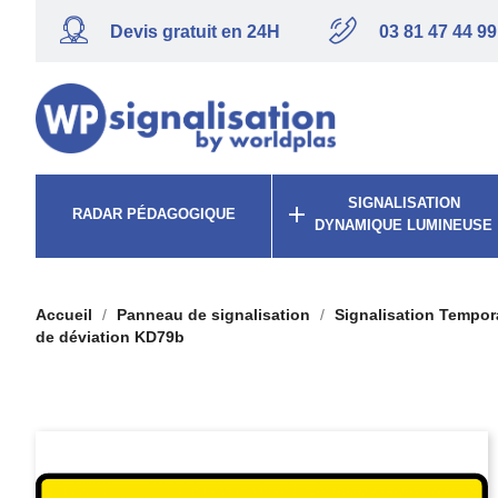
Devis gratuit en 24H
03 81 47 44 99
SIGNALISATION

RADAR PÉDAGOGIQUE
DYNAMIQUE LUMINEUSE
Accueil
Panneau de signalisation
Signalisation Tempor
de déviation KD79b