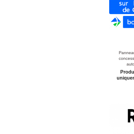
Panneau
concess
aut
Produ
uniquem