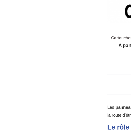
Cartouche
Prix
A part
Les 
panneau
la route d'ê
Le rôle