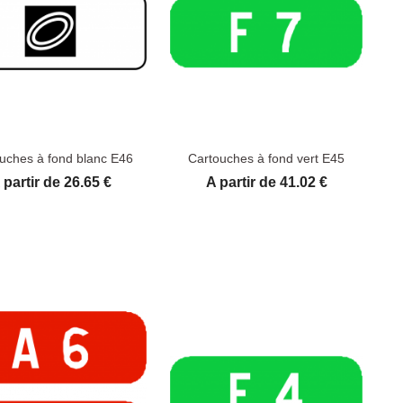
uches à fond blanc E46
Cartouches à fond vert E45
rix
Prix
 partir de 26.65 €
A partir de 41.02 €