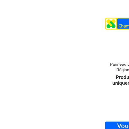
Panneau d
Région
Produ
uniquem