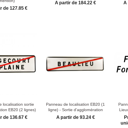
mention)
Prix
Pr
A partir de 184.22 €
A 
ir de 127.85 €
localisation sortie
Panneau de localisation EB20 (1
Panne
tion EB20 (2 lignes)
ligne) - Sortie d'agglomération
Lieu
Prix
ir de 136.67 €
A partir de 93.24 €
P
uni