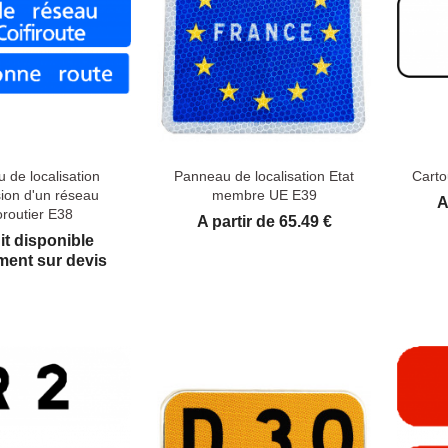
 de localisation
Panneau de localisation Etat
Carto
ion d'un réseau
membre UE E39
P
A
oroutier E38
Prix
A partir de 65.49 €
it disponible
ent sur devis