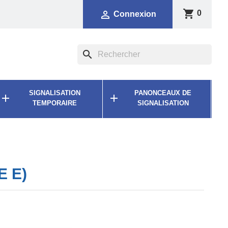
shopping_cart

0
Connexion
search
SIGNALISATION
PANONCEAUX DE


TEMPORAIRE
SIGNALISATION
E E)