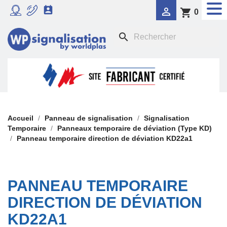


shopping_cart
0
RADAR PÉDAGOGIQUE
search

SIGNALISATION DYNAMIQUE LUMINEUSE
FEU TRICOLORE COMPORTEMENTAL

PANNEAUX DE SIGNALISATION DE POLICE

SIGNALISATION TEMPORAIRE
Accueil
Panneau de signalisation
Signalisation
Temporaire
Panneaux temporaire de déviation (Type KD)
Panneau temporaire direction de déviation KD22a1

PANONCEAUX DE SIGNALISATION
PANNEAU TEMPORAIRE
DIRECTION DE DÉVIATION
KD22A1