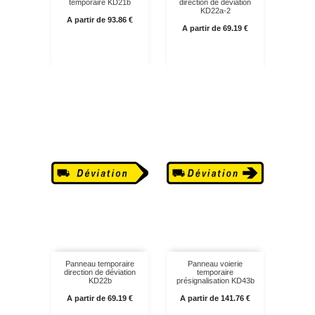
temporaire KD21b
direction de déviation
KD22a-2
Prix
A partir de 93.86 €
Prix
A partir de 69.19 €
Panneau temporaire
Panneau voierie
direction de déviation
temporaire
KD22b
présignalisation KD43b
Prix
Prix
A partir de 69.19 €
A partir de 141.76 €