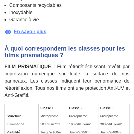
Composants recyclables
Inoxydable
Garantie à vie
visibility
En savoir plus
À quoi correspondent les classes pour les
films prismatiques ?
FILM PRISMATIQUE
: Film rétroréfléchissant revêtit par
impression numérique sur toute la surface de nos
panneaux. Les classes indiquent leur performance de
rétroréflexion. Tous nos films ont une protection Anti-UV et
Anti-Graffiti.
Classe 1
Classe 2
Classe 3
Structure
Microprisme
Microprisme
Microprisme
Luminance
50 cd/Lux/m2
180 cd/Lux/m2
300 cd/Lux/m2
Visibilité
Jusqu'à 100m
Jusqu'à 250m
Jusqu'à 400m