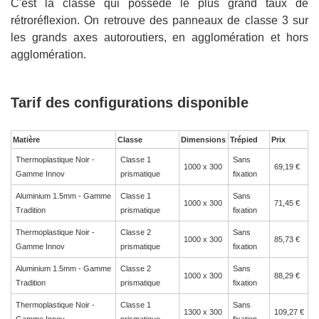
C'est la classe qui possède le plus grand taux de
rétroréflexion. On retrouve des panneaux de classe 3 sur
les grands axes autoroutiers, en agglomération et hors
agglomération.
Tarif des configurations disponible
Matière
Classe
Dimensions
Trépied
Prix
Thermoplastique Noir -
Classe 1
Sans
1000 x 300
69,19 €
Gamme Innov
prismatique
fixation
Aluminium 1.5mm - Gamme
Classe 1
Sans
1000 x 300
71,45 €
Tradition
prismatique
fixation
Thermoplastique Noir -
Classe 2
Sans
1000 x 300
85,73 €
Gamme Innov
prismatique
fixation
Aluminium 1.5mm - Gamme
Classe 2
Sans
1000 x 300
88,29 €
Tradition
prismatique
fixation
Thermoplastique Noir -
Classe 1
Sans
1300 x 300
109,27 €