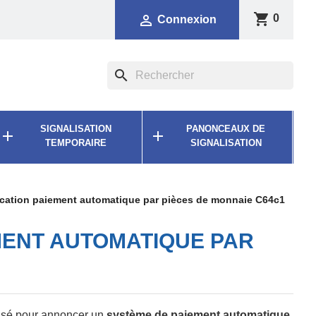
shopping_cart

0
Connexion
search
SIGNALISATION
PANONCEAUX DE


TEMPORAIRE
SIGNALISATION
cation paiement automatique par pièces de monnaie C64c1
MENT AUTOMATIQUE PAR
lisé pour annoncer un
système de paiement automatique