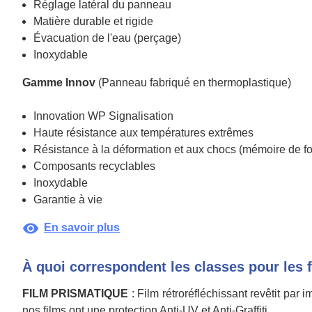
Réglage latéral du panneau
Matière durable et rigide
Évacuation de l'eau (perçage)
Inoxydable
Gamme Innov
(Panneau fabriqué en thermoplastique)
Innovation WP Signalisation
Haute résistance aux températures extrêmes
Résistance à la déformation et aux chocs (mémoire de f
Composants recyclables
Inoxydable
Garantie à vie
visibility
En savoir plus
À quoi correspondent les classes pour les 
FILM PRISMATIQUE
: Film rétroréfléchissant revêtit par
nos films ont une protection Anti-UV et Anti-Graffiti.