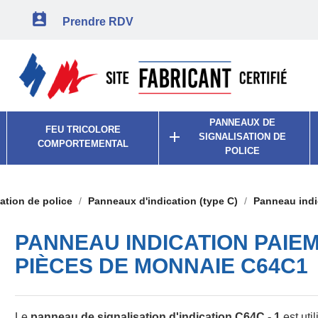

Prendre RDV
PANNEAUX DE
FEU TRICOLORE

SIGNALISATION DE
COMPORTEMENTAL
POLICE
ation de police
Panneaux d'indication (type C)
Panneau indi
PANNEAU INDICATION PAIE
PIÈCES DE MONNAIE C64C1
Le
panneau de signalisation d'indication C64C - 1
est uti