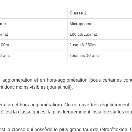
1
Classe 2
sme
Microprisme
x/m2
180 cd/Lux/m2
 100m
Jusqu'à 250m
 8 ans
Tous les 10 ans
 en agglomération et en hors-agglomération (sous certaines con
t donc moins visibles (jour et nuit).
ration et hors agglomération). On retrouve très régulièrement
 C'est la classe qui est la plus fréquemment installée sur les ro
'est la classe qui possède le plus grand taux de rétroréflexio