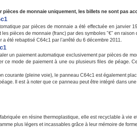
 pièces de monnaie uniquement, les billets ne sont pas ac
4c1
omatique par pièces de monnaie a été effectuée en janvier 199
t les pièces de monnaie (franc) par des symboles "€" en raison d
er a été rebaptisé C64c1 par l'arrêté du 6 décembre 2011.
4c1
ler un paiement automatique exclusivement par pièces de monnaie
ibuer ce mode de paiement à une ou plusieurs files de péage. C
n courante (pleine voie), le panneau C64c1 est également placé 
éage. Il est à noter que ce panneau peut être intégré dans une si
fabriquée en résine thermoplastique, elle est recyclable à vie 
 gamme plus légers et incassables grâce à leur mémoire de form