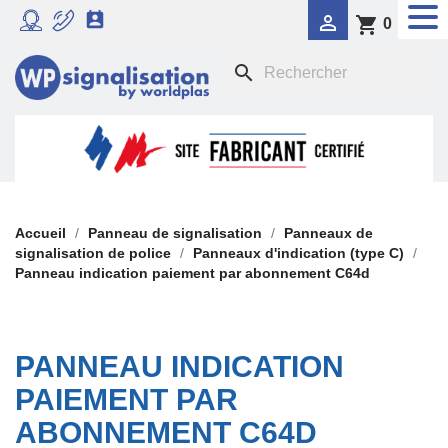


shopping_cart
0
RADAR PÉDAGOGIQUE
search

SIGNALISATION DYNAMIQUE LUMINEUSE
FEU TRICOLORE COMPORTEMENTAL

PANNEAUX DE SIGNALISATION DE POLICE

SIGNALISATION TEMPORAIRE
Accueil
Panneau de signalisation
Panneaux de
signalisation de police
Panneaux d'indication (type C)
Panneau indication paiement par abonnement C64d

PANONCEAUX DE SIGNALISATION
PANNEAU INDICATION
PAIEMENT PAR
ABONNEMENT C64D