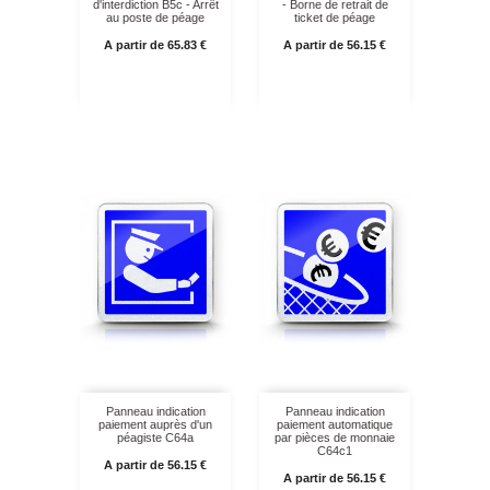
d'interdiction B5c - Arrêt
- Borne de retrait de
au poste de péage
ticket de péage
Prix
Prix
A partir de 65.83 €
A partir de 56.15 €
Panneau indication
Panneau indication
paiement auprès d'un
paiement automatique
péagiste C64a
par pièces de monnaie
C64c1
Prix
A partir de 56.15 €
Prix
A partir de 56.15 €