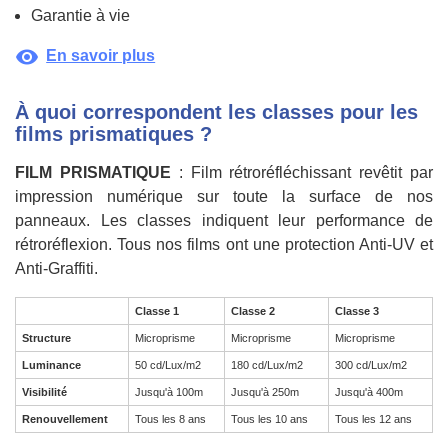
Garantie à vie
visibility
En savoir plus
À quoi correspondent les classes pour les
films prismatiques ?
FILM PRISMATIQUE
: Film rétroréfléchissant revêtit par
impression numérique sur toute la surface de nos
panneaux. Les classes indiquent leur performance de
rétroréflexion. Tous nos films ont une protection Anti-UV et
Anti-Graffiti.
Classe 1
Classe 2
Classe 3
Structure
Microprisme
Microprisme
Microprisme
Luminance
50 cd/Lux/m2
180 cd/Lux/m2
300 cd/Lux/m2
Visibilité
Jusqu'à 100m
Jusqu'à 250m
Jusqu'à 400m
Renouvellement
Tous les 8 ans
Tous les 10 ans
Tous les 12 ans