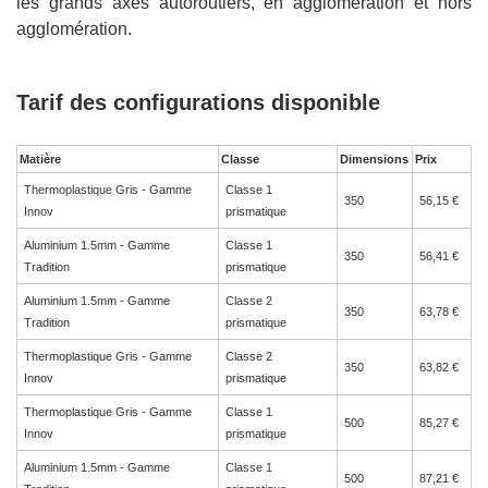
les grands axes autoroutiers, en agglomération et hors
agglomération.
Tarif des configurations disponible
Matière
Classe
Dimensions
Prix
Thermoplastique Gris - Gamme
Classe 1
350
56,15 €
Innov
prismatique
Aluminium 1.5mm - Gamme
Classe 1
350
56,41 €
Tradition
prismatique
Aluminium 1.5mm - Gamme
Classe 2
350
63,78 €
Tradition
prismatique
Thermoplastique Gris - Gamme
Classe 2
350
63,82 €
Innov
prismatique
Thermoplastique Gris - Gamme
Classe 1
500
85,27 €
Innov
prismatique
Aluminium 1.5mm - Gamme
Classe 1
500
87,21 €