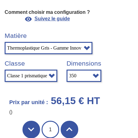
Comment choisir ma configuration ?
visibility
Suivez le guide
Matière
Classe
Dimensions
56,15 € HT
Prix par unité :
()