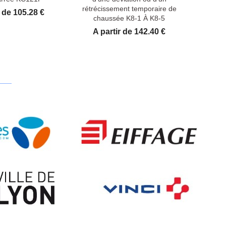
rétrécissement temporaire de
r de 105.28 €
chaussée K8-1 À K8-5
Prix
A partir de 142.40 €