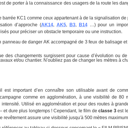
st de porter à la connaissance des usagers de la route les dan
 barrée KC1 comme ceux appartenant à de la signalisation de p
sation d’approche (
AK14
,
AK5
,
B3
,
B14
…) pour un import
isés pour préciser un obstacle temporaire ou une instruction.
er un panneau de danger AK accompagné de 3 feux de balisage et 
e des changements surgissent pour cause d’évolution ou de 
travaux et/ou chantier. N'oubliez pas de changer les mètres à c
 il est important d’en connaître son utilisable avant de co
e campagne comme en agglomération, à une visibilité de 80 m
intensité. Utilisé en agglomération et pour des routes à grand
 – et dure plus longtemps ! Cependant, le film de
classe 3
est le
ce revêtement assure une visibilité jusqu'à 500 mètres maximum
ous référencer au tableau ci-dessous concernant le « FILM PRI