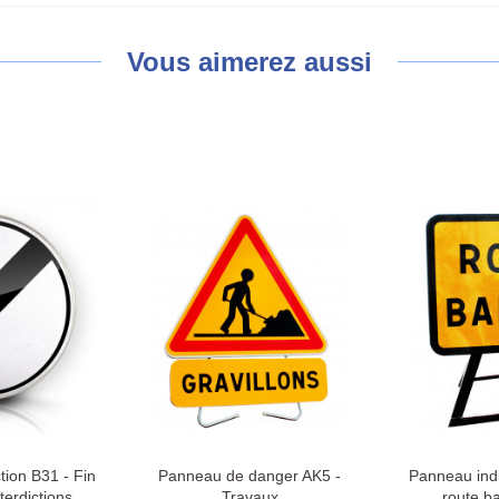
Vous aimerez aussi
tion B31 - Fin
Panneau de danger AK5 -
Panneau indi
terdictions
Travaux
route b