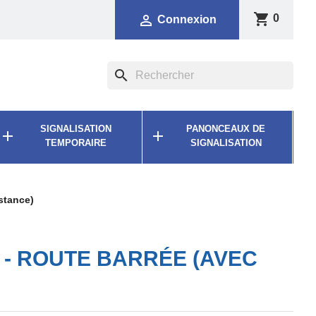
shopping_cart

0
Connexion
search
SIGNALISATION
PANONCEAUX DE


TEMPORAIRE
SIGNALISATION
stance)
- ROUTE BARRÉE (AVEC