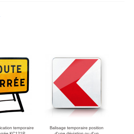
cation temporaire
Balisage temporaire position
arrée KC121P
d'une déviation ou d'un