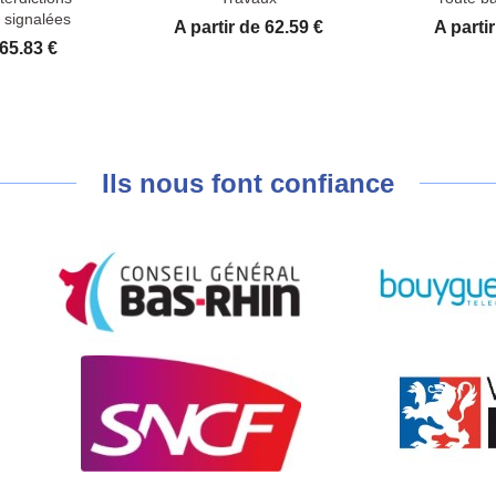
signalées
Prix
Prix
A partir de 62.59 €
A parti
 65.83 €
Ils nous font confiance