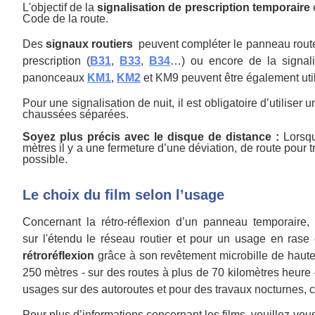
L'objectif de la
signalisation de prescription temporaire
e
Code de la route.
Des
signaux routiers
peuvent compléter le panneau route
prescription (
B31
,
B33
,
B34
…) ou encore de la signali
panonceaux
KM1
,
KM2
et KM9 peuvent être également util
Pour une signalisation de nuit, il est obligatoire d’utilis
chaussées séparées.
Soyez plus précis avec le disque de distance :
Lorsqu
mètres il y a une fermeture d’une déviation, de route pour 
possible.
Le choix du film selon l’usage
Concernant la rétro-réflexion d’un panneau temporaire,
sur l'étendu le réseau routier et pour un usage en ras
rétroréflexion
grâce à son revêtement microbille de haute 
250 mètres - sur des routes à plus de 70 kilomètres heure
usages sur des autoroutes et pour des travaux nocturnes, 
Pour plus d’informations concernant les films, veuillez-v