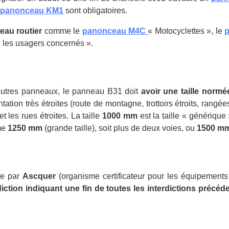
panonceau KM1
sont obligatoires.
eau routier
comme le
panonceau M4C
« Motocyclettes », le
te les usagers concernés ».
utres panneaux, le panneau B31 doit
avoir une taille normé
tation très étroites (route de montagne, trottoirs étroits, ran
et les rues étroites. La taille
1000 mm
est la taille « génériqu
mme
1250 mm
(grande taille), soit plus de deux voies, ou
1500 m
ée par
Ascquer
(organisme certificateur pour les équipements 
diction indiquant une fin de toutes les interdictions précé