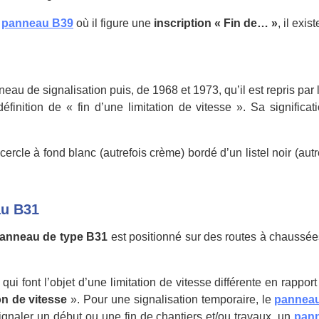
e
panneau B39
où il figure une
inscription « Fin de… »
, il exis
eau de signalisation puis, de 1968 et 1973, qu’il est repris par 
définition de « fin d’une limitation de vitesse ». Sa signific
cle à fond blanc (autrefois crème) bordé d’un listel noir (aut
au B31
anneau de type B31
est positionné sur des routes à chaussé
qui font l’objet d’une limitation de vitesse différente en rappor
on de vitesse
». Pour une signalisation temporaire, le
panneau
gnaler un début ou une fin de chantiers et/ou travaux, un
pan