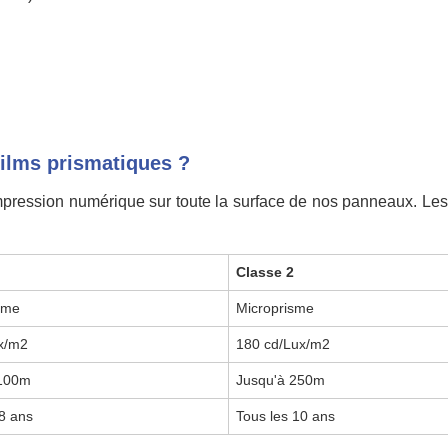
films prismatiques ?
 impression numérique sur toute la surface de nos panneaux. Les
1
Classe 2
sme
Microprisme
x/m2
180 cd/Lux/m2
 100m
Jusqu'à 250m
 8 ans
Tous les 10 ans