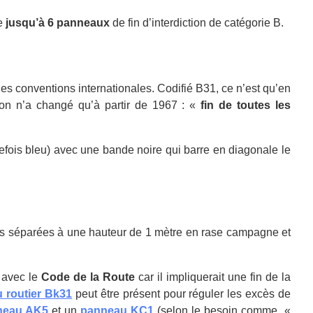
te
jusqu’à 6 panneaux
de fin d’interdiction de catégorie B.
les conventions internationales. Codifié B31, ce n’est qu’en
ation n’a changé qu’à partir de 1967 : «
fin de toutes les
refois bleu) avec une bande noire qui barre en diagonale le
es séparées à une hauteur de 1 mètre en rase campagne et
t avec le
Code de la Route
car il impliquerait une fin de la
 routier Bk31
peut être présent pour réguler les excès de
neau AK5
et un
panneau KC1
(selon le besoin comme «