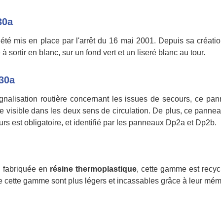
30a
 été mis en place par l'arrêt du 16 mai 2001. Depuis sa créa
ortir en blanc, sur un fond vert et un liseré blanc au tour.
30a
a signalisation routière concernant les issues de secours, ce p
e visible dans les deux sens de circulation. De plus, ce panneau
s est obligatoire, et identifié par les panneaux Dp2a et Dp2b.
n fabriquée en
résine thermoplastique
, cette gamme est recyc
e cette gamme sont plus légers et incassables grâce à leur mém