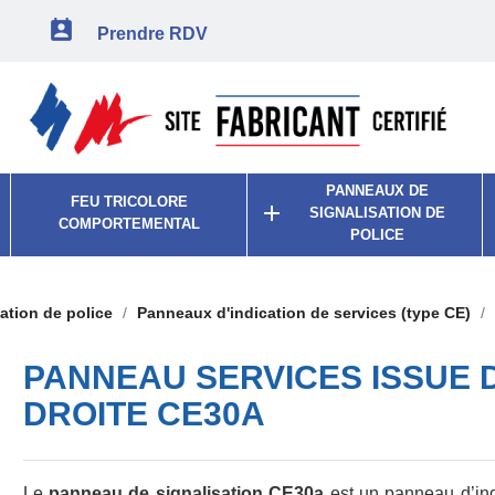

Prendre RDV
PANNEAUX DE
FEU TRICOLORE

SIGNALISATION DE
COMPORTEMENTAL
POLICE
ation de police
Panneaux d'indication de services (type CE)
PANNEAU SERVICES ISSUE 
DROITE CE30A
Le
panneau de signalisation CE30a
est un panneau d’in