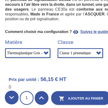
secours à l'air libre vers la droite, dans un tunnel, une 
des usagers
. Le panneau CE30a est
conforme aux n
responsables,
Made in France
et agrée par l’
ASCQUER
.
position ou de pré signalisation.
visibility
Comment choisir ma configuration ?
Suivez le guide
Matière
Classe
56,15 € HT
Prix par unité :
()

AJOUTER AU PANIER