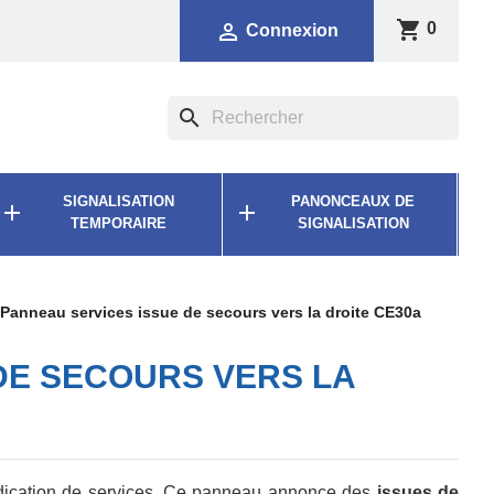
shopping_cart

0
Connexion
search
SIGNALISATION
PANONCEAUX DE


TEMPORAIRE
SIGNALISATION
Panneau services issue de secours vers la droite CE30a
DE SECOURS VERS LA
dication de services. Ce panneau annonce des
issues de