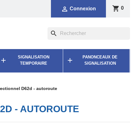
shopping_cart

0
Connexion
search
SIGNALISATION
PANONCEAUX DE


TEMPORAIRE
SIGNALISATION
ectionnel D62d - autoroute
2D - AUTOROUTE