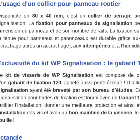
L’usage d’un collier pour panneau routier
isponible en
80 x 40 mm
, c’est un
collier de serrage si
ignalisation. La
fixation pour panneaux de signalisation
peu
imension du panneau et de son nombre de rails. La fixation sur
a tenue pour panneaux et panonceaux est durable grâce aux 
arrachage après un accrochage), aux
intempéries
et à l'humidit
Exclusivité du kit WP Signalisation : le gabarit 
Le
kit de visserie de WP Signalisation
est composé de plu
'un
gabarit de fixation 120
, appelé aussi porte-écroue ! D’ail
ignalisation
ayant été
breveté par son bureau d’études
. C
ignalisation pour brides de fixation est fourni avec un
Gabarit 
aciliter l'installation, donner une meilleure protection et ainsi 
'installation
des vis et avoir un
bon maintien de la visserie
, l
ouille
!
ectangle