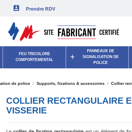

Prendre RDV
PANNEAUX DE
FEU TRICOLORE

SIGNALISATION DE
COMPORTEMENTAL
POLICE
ation de police
Supports, fixations & accessoires
Collier re
COLLIER RECTANGULAIRE E
VISSERIE
Le
collier de fixation rectangulaire
est un élément de fix