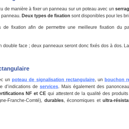
u de manière à fixer un panneau sur un poteau avec un
serra
le panneau.
Deux types de fixation
sont disponibles pour les br
 de fixation afin de permettre une meilleure fixation du
n double face ; deux panneaux seront donc fixés dos à dos. La
ctangulaire
ec un
poteau de signalisation rectangulaire
, un
bouchon re
e d’indications de
services
. Mais également des panonceau
ertifications NF et CE
qui attestent de la qualité des produ
ne-Franche-Comté),
durables
, économiques et
ultra-résista