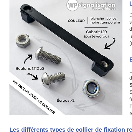
D
s
d
l
(
d
S
S
f
l
r
Les différents types de collier de fixation r