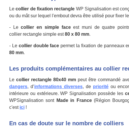
Le
collier de fixation rectangle
WP Signalisation est conç
ou du mât sur lequel l'embout devra être utilisé pour fixer 
- Le
collier en simple face
est muni de quatre points
collier rectangle simple est
80 x 80
mm
.
- Le
collier double face
permet la fixation de panneaux e
80
mm
.
Les produits complémentaires au collier re
Le
collier rectangle 80x40 mm
peut être commandé av
dangers
, d’
informations diverses
, de
priorité
ou encor
intérieure ou extérieure. WP Signalisation possède les
c
WPSignalisation sont
Made in France
(Région Bourgog
c'est
ici
!
En cas de doute sur le nombre de colliers