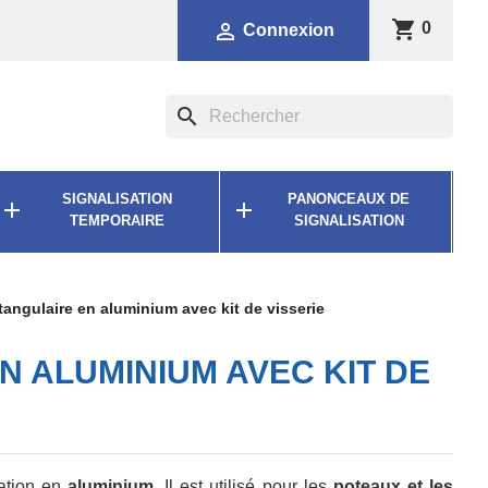
shopping_cart

0
Connexion
search
SIGNALISATION
PANONCEAUX DE


TEMPORAIRE
SIGNALISATION
ctangulaire en aluminium avec kit de visserie
N ALUMINIUM AVEC KIT DE
ation en
aluminium.
Il est utilisé pour les
poteaux et les