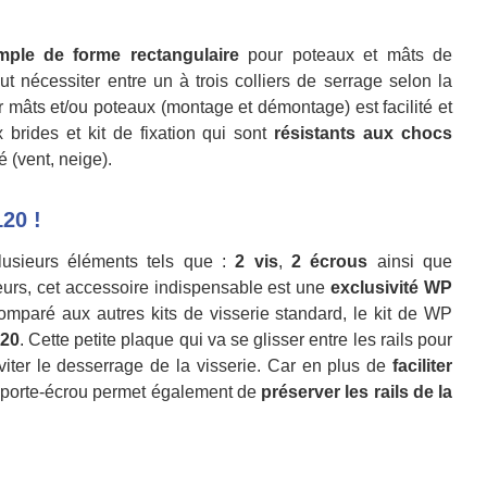
mple
de forme rectangulaire
pour poteaux et mâts de
t nécessiter entre un à trois colliers de serrage selon la
 mâts et/ou poteaux (montage et démontage) est facilité et
brides et kit de fixation qui sont
résistants aux chocs
é (vent, neige).
120 !
sieurs éléments tels que :
2 vis
,
2 écrous
ainsi que
leurs, cet accessoire indispensable est une
exclusivité WP
omparé aux autres kits de visserie standard, le kit de WP
120
. Cette petite plaque qui
va se glisser entre les rails pour
éviter le desserrage de la visserie.
Car en plus de
faciliter
e porte-écrou permet également de
préserver les rails de la