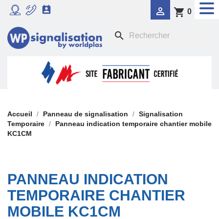


shopping_cart
0
RADAR PÉDAGOGIQUE
search

SIGNALISATION DYNAMIQUE LUMINEUSE
FEU TRICOLORE COMPORTEMENTAL

PANNEAUX DE SIGNALISATION DE POLICE

SIGNALISATION TEMPORAIRE
Accueil
Panneau de signalisation
Signalisation
Temporaire
Panneau indication temporaire chantier mobile
KC1CM

PANONCEAUX DE SIGNALISATION
PANNEAU INDICATION
TEMPORAIRE CHANTIER
MOBILE KC1CM