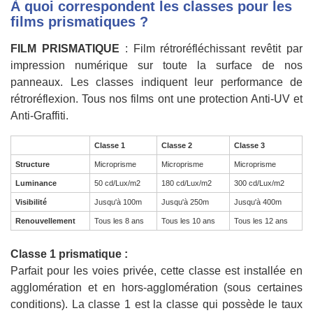
À quoi correspondent les classes pour les
films prismatiques ?
FILM PRISMATIQUE
: Film rétroréfléchissant revêtit par
impression numérique sur toute la surface de nos
panneaux. Les classes indiquent leur performance de
rétroréflexion. Tous nos films ont une protection Anti-UV et
Anti-Graffiti.
Classe 1
Classe 2
Classe 3
Structure
Microprisme
Microprisme
Microprisme
Luminance
50 cd/Lux/m2
180 cd/Lux/m2
300 cd/Lux/m2
Visibilité
Jusqu'à 100m
Jusqu'à 250m
Jusqu'à 400m
Renouvellement
Tous les 8 ans
Tous les 10 ans
Tous les 12 ans
Classe 1 prismatique :
Parfait pour les voies privée, cette classe est installée en
agglomération et en hors-agglomération (sous certaines
conditions). La classe 1 est la classe qui possède le taux