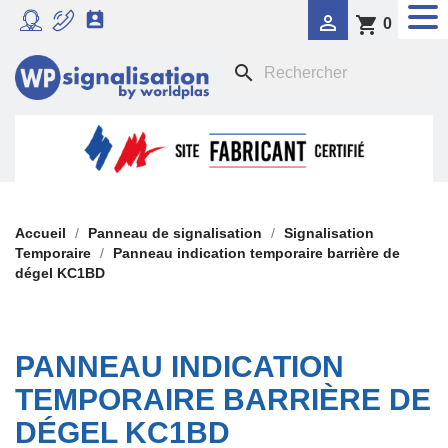


shopping_cart
0
RADAR PÉDAGOGIQUE
search

SIGNALISATION DYNAMIQUE LUMINEUSE
FEU TRICOLORE COMPORTEMENTAL

PANNEAUX DE SIGNALISATION DE POLICE

SIGNALISATION TEMPORAIRE
Accueil
Panneau de signalisation
Signalisation
Temporaire
Panneau indication temporaire barrière de
dégel KC1BD

PANONCEAUX DE SIGNALISATION
PANNEAU INDICATION
TEMPORAIRE BARRIÈRE DE
DÉGEL KC1BD