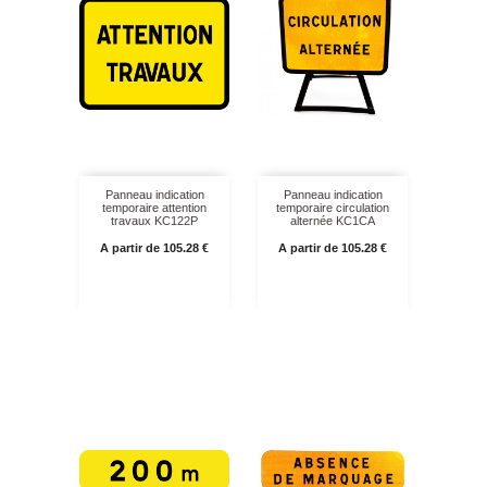
Panneau indication
Panneau indication
temporaire attention
temporaire circulation
travaux KC122P
alternée KC1CA
Prix
Prix
A partir de 105.28 €
A partir de 105.28 €