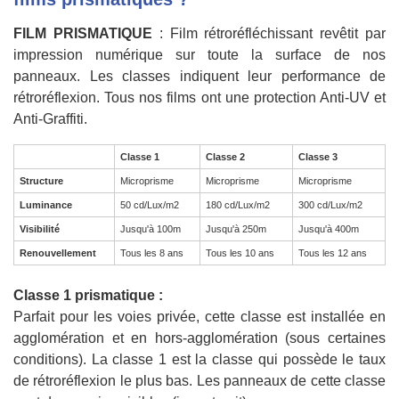
FILM PRISMATIQUE
: Film rétroréfléchissant revêtit par
impression numérique sur toute la surface de nos
panneaux. Les classes indiquent leur performance de
rétroréflexion. Tous nos films ont une protection Anti-UV et
Anti-Graffiti.
Classe 1
Classe 2
Classe 3
Structure
Microprisme
Microprisme
Microprisme
Luminance
50 cd/Lux/m2
180 cd/Lux/m2
300 cd/Lux/m2
Visibilité
Jusqu'à 100m
Jusqu'à 250m
Jusqu'à 400m
Renouvellement
Tous les 8 ans
Tous les 10 ans
Tous les 12 ans
Classe 1 prismatique :
Parfait pour les voies privée, cette classe est installée en
agglomération et en hors-agglomération (sous certaines
conditions). La classe 1 est la classe qui possède le taux
de rétroréflexion le plus bas. Les panneaux de cette classe