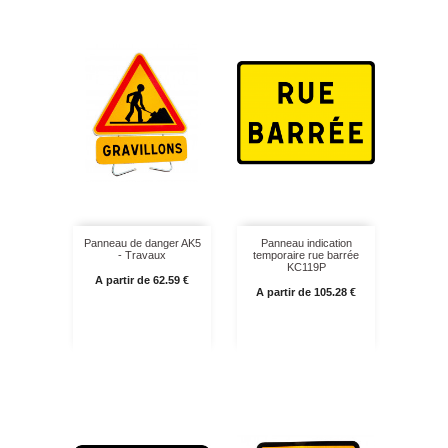
Panneau de danger AK5
Panneau indication
- Travaux
temporaire rue barrée
KC119P
Prix
A partir de 62.59 €
Prix
A partir de 105.28 €