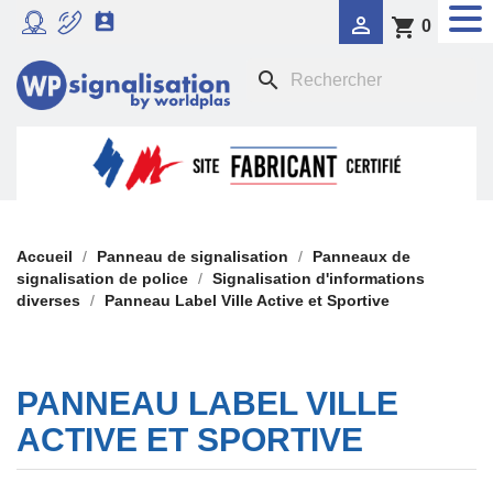


shopping_cart
0
RADAR PÉDAGOGIQUE
search

SIGNALISATION DYNAMIQUE LUMINEUSE
FEU TRICOLORE COMPORTEMENTAL

PANNEAUX DE SIGNALISATION DE POLICE

SIGNALISATION TEMPORAIRE
Accueil
Panneau de signalisation
Panneaux de
signalisation de police
Signalisation d'informations
diverses
Panneau Label Ville Active et Sportive

PANONCEAUX DE SIGNALISATION
PANNEAU LABEL VILLE
ACTIVE ET SPORTIVE