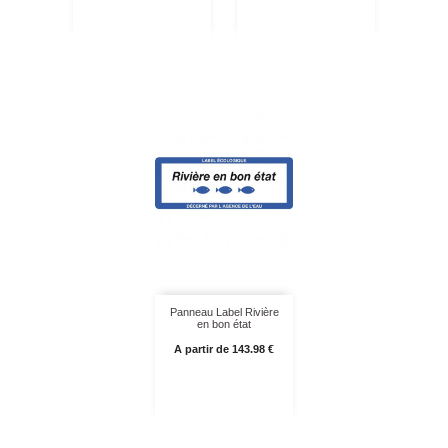
Panneau Label Rivière
en bon état
Prix
A partir de 143.98 €