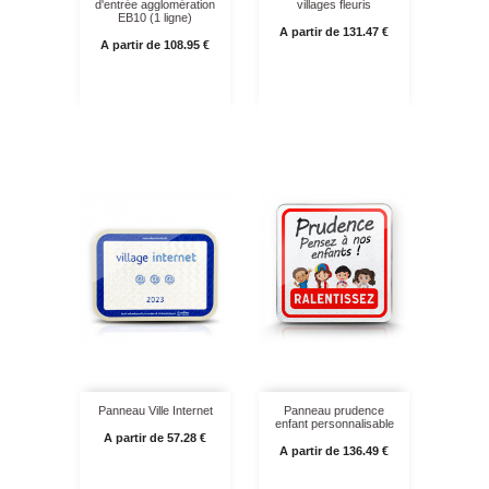
d'entrée agglomération
villages fleuris
EB10 (1 ligne)
Prix
A partir de 131.47 €
Prix
A partir de 108.95 €
Panneau Ville Internet
Panneau prudence
enfant personnalisable
Prix
A partir de 57.28 €
Prix
A partir de 136.49 €