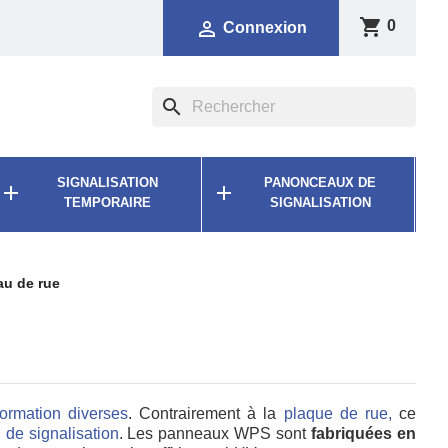
shopping_cart

0
Connexion
search
SIGNALISATION
PANONCEAUX DE


TEMPORAIRE
SIGNALISATION
u de rue
nformation diverses
. Contrairement à la
plaque de rue,
ce
 de signalisation
. Les panneaux WPS sont
fabriquées en