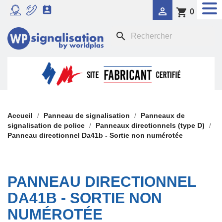


shopping_cart
0
RADAR PÉDAGOGIQUE
search

SIGNALISATION DYNAMIQUE LUMINEUSE
FEU TRICOLORE COMPORTEMENTAL

PANNEAUX DE SIGNALISATION DE POLICE

SIGNALISATION TEMPORAIRE
Accueil
Panneau de signalisation
Panneaux de
signalisation de police
Panneaux directionnels (type D)
Panneau directionnel Da41b - Sortie non numérotée

PANONCEAUX DE SIGNALISATION
PANNEAU DIRECTIONNEL
DA41B - SORTIE NON
NUMÉROTÉE