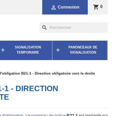
shopping_cart

0
Connexion
search
SIGNALISATION
PANONCEAUX DE


TEMPORAIRE
SIGNALISATION
obligation B21-1 - Direction obligatoire vers la droite
-1 - DIRECTION
TE
 d'obligation
. Le
panneau de police
B21.1
est implanté sur