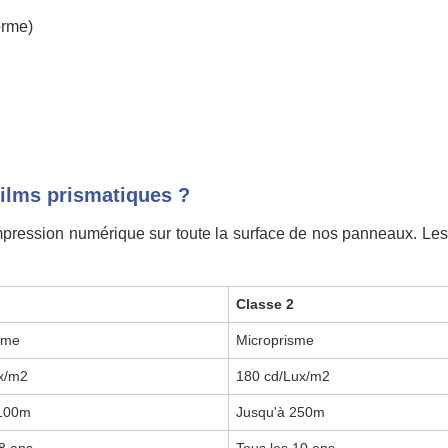
orme)
films prismatiques ?
 impression numérique sur toute la surface de nos panneaux. Les
1
Classe 2
sme
Microprisme
x/m2
180 cd/Lux/m2
 100m
Jusqu'à 250m
 8 ans
Tous les 10 ans