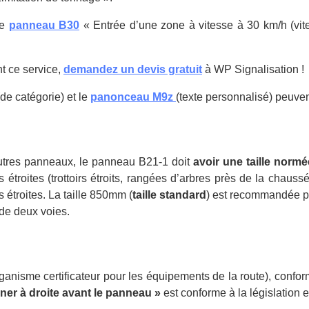
le
panneau B30
« Entrée d’une zone à vitesse à 30 km/h (vit
t ce service,
demandez un devis gratuit
à WP Signalisation !
de catégorie) et le
panonceau M9z
(texte personnalisé) peuve
utres panneaux, le panneau B21-1 doit
avoir une taille normé
ès étroites (trottoirs étroits, rangées d’arbres près de la ch
es étroites. La taille 850mm (
taille standard
) est recommandée po
 de deux voies.
ganisme certificateur pour les équipements de la route), confo
ner à droite avant le panneau »
est conforme à la législation e