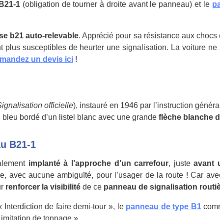
B21-1
(obligation de tourner à droite avant le panneau) et le
p
ise b21 auto-relevable
. Apprécié pour sa résistance aux chocs 
 plus susceptibles de heurter une signalisation. La voiture ne 
mandez un devis ici
!
ignalisation officielle
), instauré en 1946 par l’instruction gén
 bleu bordé d’un listel blanc avec une grande
flèche blanche d
au B21-1
palement
implanté à l’approche d’un carrefour
, juste
avant 
laire, avec aucune ambiguïté, pour l’usager de la route ! Car a
ur
renforcer la visibilité
de ce
panneau de signalisation routiè
 Interdiction de faire demi-tour », le
panneau de type B1
comme
imitation de tonnage ».