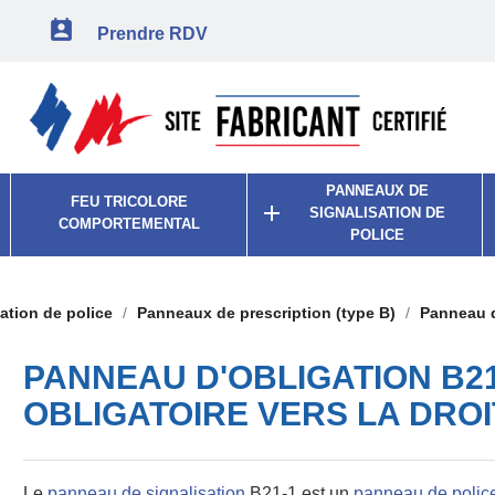

Prendre RDV
PANNEAUX DE
FEU TRICOLORE

SIGNALISATION DE
COMPORTEMENTAL
POLICE
ation de police
Panneaux de prescription (type B)
Panneau d'
PANNEAU D'OBLIGATION B21
OBLIGATOIRE VERS LA DROI
Le
panneau de signalisation
B21-1
est un
panneau de police