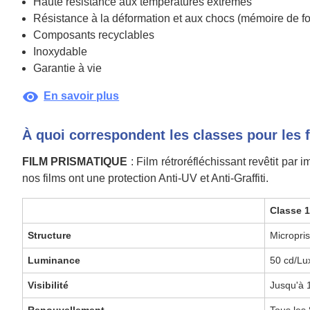
Haute résistance aux températures extrêmes
Résistance à la déformation et aux chocs (mémoire de f
Composants recyclables
Inoxydable
Garantie à vie
visibility
En savoir plus
À quoi correspondent les classes pour les 
FILM PRISMATIQUE
: Film rétroréfléchissant revêtit par
nos films ont une protection Anti-UV et Anti-Graffiti.
Classe 
Structure
Micropri
Luminance
50 cd/Lu
Visibilité
Jusqu'à
Renouvellement
Tous les