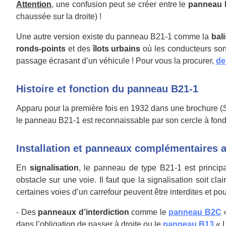
Attention
, une confusion peut se créer entre le
panneau 
chaussée sur la droite) !
Une autre version existe du panneau B21-1 comme la
bal
ronds-points
et des
îlots urbains
où les conducteurs sont
passage écrasant d’un véhicule ! Pour vous la procurer,
de
Histoire et fonction du panneau B21-1
Apparu pour la première fois en 1932 dans une brochure (
S
le panneau B21-1 est reconnaissable par son cercle à fond
Installation et panneaux complémentaires 
En
signalisation
, le panneau de type B21-1 est princi
obstacle sur une voie. Il faut que la signalisation soit c
certaines voies d’un carrefour peuvent être interdites et po
-
Des
panneaux d’interdiction
comme le
panneau B2C
«
dans l’obligation de passer à droite ou le
panneau B13
« L