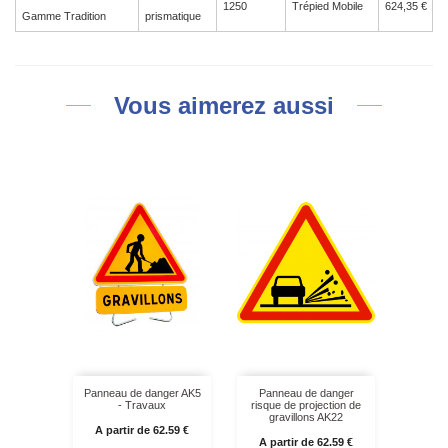
1250
Trépied Mobile
624,35 €
Gamme Tradition
prismatique
Vous aimerez aussi
Panneau de danger AK5
Panneau de danger
- Travaux
risque de projection de
gravillons AK22
Prix
A partir de 62.59 €
Prix
A partir de 62.59 €