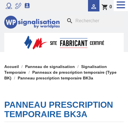


shopping_cart
0
RADAR PÉDAGOGIQUE
search

SIGNALISATION DYNAMIQUE LUMINEUSE
FEU TRICOLORE COMPORTEMENTAL

PANNEAUX DE SIGNALISATION DE POLICE

SIGNALISATION TEMPORAIRE
Accueil
Panneau de signalisation
Signalisation
Temporaire
Panneaux de prescription temporaire (Type
BK)
Panneau prescription temporaire BK3a

PANONCEAUX DE SIGNALISATION
PANNEAU PRESCRIPTION
TEMPORAIRE BK3A