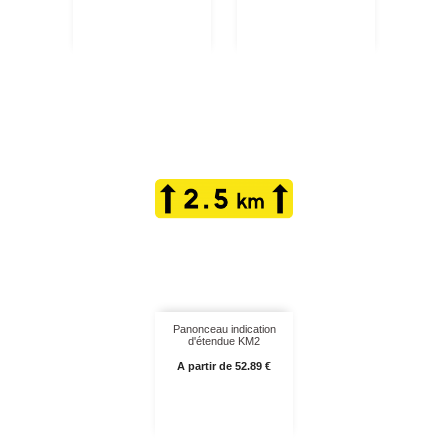
Panonceau indication
d'étendue KM2
Prix
A partir de 52.89 €