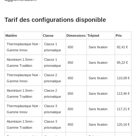
Tarif des configurations disponible
Matière
Classe
Dimensions
Trépied
Prix
Thermoplastique Noir -
Classe 1
650
Sans fixation
82,41 €
Gamme Innov
prismatique
Aluminium 1.5mm -
Classe 1
650
Sans fixation
85,22 €
Gamme Tradition
prismatique
Thermoplastique Noir -
Classe 2
650
Sans fixation
110,08 €
Gamme Innov
prismatique
Aluminium 1.5mm -
Classe 2
650
Sans fixation
113,46 €
Gamme Tradition
prismatique
Thermoplastique Noir -
Classe 3
650
Sans fixation
117,21 €
Gamme Innov
prismatique
Aluminium 1.5mm -
Classe 3
650
Sans fixation
120,16 €
Gamme Tradition
prismatique