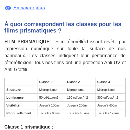
visibility
En savoir plus
À quoi correspondent les classes pour les
films prismatiques ?
FILM PRISMATIQUE
: Film rétroréfléchissant revêtit par
impression numérique sur toute la surface de nos
panneaux. Les classes indiquent leur performance de
rétroréflexion. Tous nos films ont une protection Anti-UV et
Anti-Graffiti.
Classe 1
Classe 2
Classe 3
Structure
Microprisme
Microprisme
Microprisme
Luminance
50 cd/Lux/m2
180 cd/Lux/m2
300 cd/Lux/m2
Visibilité
Jusqu'à 100m
Jusqu'à 250m
Jusqu'à 400m
Renouvellement
Tous les 8 ans
Tous les 10 ans
Tous les 12 ans
Classe 1 prismatique :