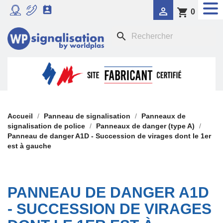


shopping_cart
0
RADAR PÉDAGOGIQUE
search

SIGNALISATION DYNAMIQUE LUMINEUSE
FEU TRICOLORE COMPORTEMENTAL

PANNEAUX DE SIGNALISATION DE POLICE

SIGNALISATION TEMPORAIRE
Accueil
Panneau de signalisation
Panneaux de
signalisation de police
Panneaux de danger (type A)
Panneau de danger A1D - Succession de virages dont le 1er

PANONCEAUX DE SIGNALISATION
est à gauche
PANNEAU DE DANGER A1D
- SUCCESSION DE VIRAGES