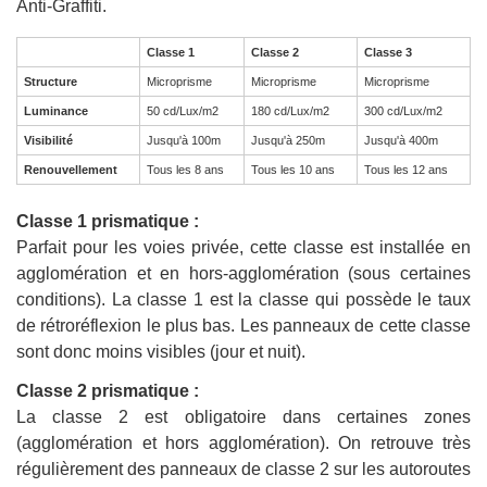
Anti-Graffiti.
Classe 1
Classe 2
Classe 3
Structure
Microprisme
Microprisme
Microprisme
Luminance
50 cd/Lux/m2
180 cd/Lux/m2
300 cd/Lux/m2
Visibilité
Jusqu'à 100m
Jusqu'à 250m
Jusqu'à 400m
Renouvellement
Tous les 8 ans
Tous les 10 ans
Tous les 12 ans
Classe 1 prismatique :
Parfait pour les voies privée, cette classe est installée en
agglomération et en hors-agglomération (sous certaines
conditions). La classe 1 est la classe qui possède le taux
de rétroréflexion le plus bas. Les panneaux de cette classe
sont donc moins visibles (jour et nuit).
Classe 2 prismatique :
La classe 2 est obligatoire dans certaines zones
(agglomération et hors agglomération). On retrouve très
régulièrement des panneaux de classe 2 sur les autoroutes