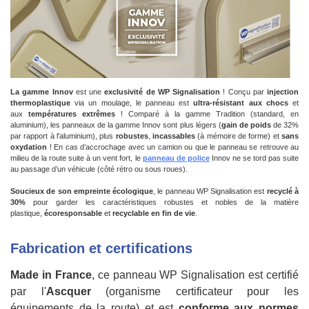
La gamme Innov
est une
exclusivité de WP Signalisation
! Conçu par
injection
thermoplastique
via un moulage, le panneau est
ultra-résistant aux chocs
et
aux
températures extrêmes
! Comparé à la gamme Tradition (standard, en
aluminium), les panneaux de la gamme Innov sont plus légers (
gain de poids
de 32%
par rapport à l'aluminium), plus
robustes
,
incassables
(à mémoire de forme) et
sans
oxydation
! En cas d’accrochage avec un camion ou que le panneau se retrouve au
milieu de la route suite à un vent fort, le
panneau de police
Innov ne se tord pas suite
au passage d’un véhicule (côté rétro ou sous roues).
Soucieux de son empreinte écologique
, le panneau WP Signalisation est
recyclé à
30%
pour garder les caractéristiques robustes et nobles de la matière
plastique,
écoresponsable
et
recyclable en fin de vie
.
Fabrication et certifications
Made in France
, ce panneau WP Signalisation est certifié
par l'
Ascquer
(organisme certificateur pour les
équipements de la route) et est
conforme aux normes