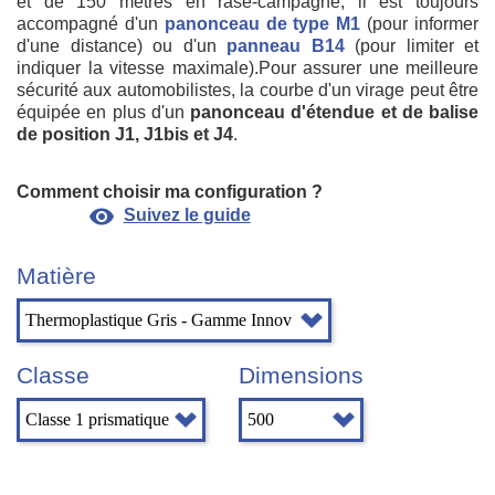
et de 150 mètres en rase-campagne, il est toujours
accompagné d'un
panonceau de type M1
(pour informer
d'une distance) ou d'un
panneau B14
(pour limiter et
indiquer la vitesse maximale).Pour assurer une meilleure
sécurité aux automobilistes, la courbe d'un virage peut être
équipée en plus d'un
panonceau d'étendue et de balise
de position J1, J1bis et J4
.
Comment choisir ma configuration ?
visibility
Suivez le guide
Matière
Classe
Dimensions